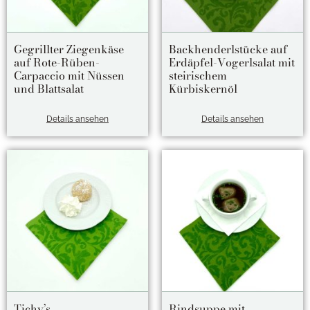
Gegrillter Ziegenkäse
Backhenderlstücke auf
auf Rote-Rüben-
Erdäpfel-Vogerlsalat mit
Carpaccio mit Nüssen
steirischem
und Blattsalat
Kürbiskernöl
Details ansehen
Details ansehen
Tichy’s
Rindsuppe mit