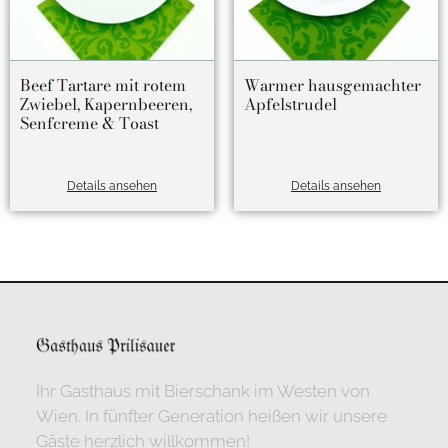
Beef Tartare mit rotem
Warmer hausgemachter
Zwiebel, Kapernbeeren,
Apfelstrudel
Senfcreme & Toast
Details ansehen
Details ansehen
Ihr Gasthaus mit Bierschank im Westen von
Wien. In fünfter Generation heißen wir unsere
Gäste herzlich willkommen!