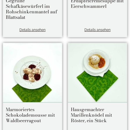
Gegrillte
Erdäpfelcremesuppe mit
Schafkäsewürferl im
Eierschwammerl
Rohschinkenmantel auf
Blattsalat
Details ansehen
Details ansehen
Marmoriertes
Hausgemachter
Schokolademousse mit
Marillenknödel mit
Waldbeerragout
Röster, ein Stück