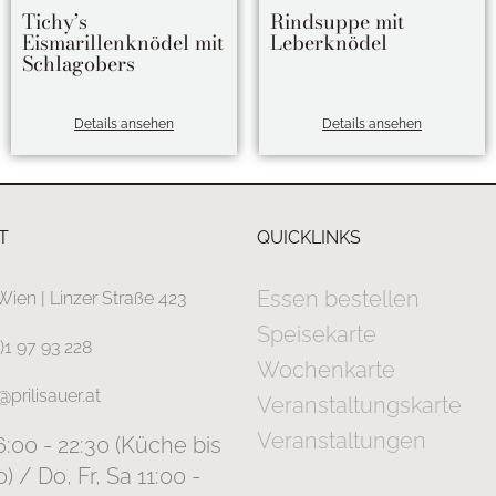
Tichy’s
Rindsuppe mit
Eismarillenknödel mit
Leberknödel
Schlagobers
Details ansehen
Details ansehen
T
QUICKLINKS
Essen bestellen
Wien | Linzer Straße 423
Speisekarte
0)1 97 93 228
Wochenkarte
@prilisauer.at
Veranstaltungskarte
Veranstaltungen
6:00 - 22:30 (Küche bis
0) / Do, Fr, Sa 11:00 -