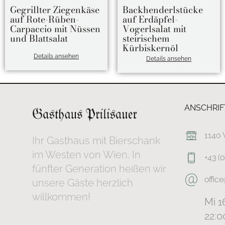
Gegrillter Ziegenkäse
Backhenderlstücke
auf Rote-Rüben-
auf Erdäpfel-
Carpaccio mit Nüssen
Vogerlsalat mit
und Blattsalat
steirischem
Kürbiskernöl
Details ansehen
Details ansehen
ANSCHRIF
1140 
Ihr Gasthaus mit Bierschank
im Westen von Wien. In
+43 (
fünfter Generation heißen wir
office
unsere Gäste herzlich
willkommen!
Mi 1
22:0