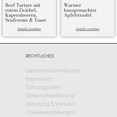
Beef Tartare mit
Warmer
rotem Zwiebel,
hausgemachter
Kapernbeeren,
Apfelstrudel
Senfcreme & Toast
Details ansehen
Details ansehen
RECHTLICHES
Datenschutzerklärung
Impressum
Zahlungsarten
Widerrufsbelehrung
Abholung & Versand
Cookieeinstellungen