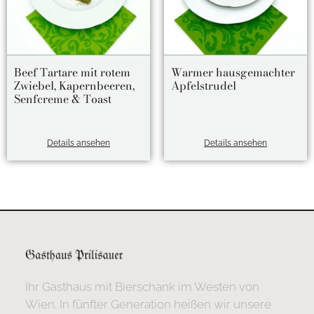
Beef Tartare mit rotem
Warmer hausgemachter
Zwiebel, Kapernbeeren,
Apfelstrudel
Senfcreme & Toast
Details ansehen
Details ansehen
Ihr Gasthaus mit Bierschank im Westen von
Wien. In fünfter Generation heißen wir unsere