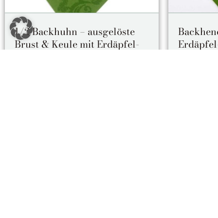
1/2 Backhuhn – ausgelöste
Backhend
Brust & Keule mit Erdäpfel-
Erdäpfel
Vogerlsalat
steirisc
Große Hühnerstücke, für Sie vom Knochen
Wiener Vors
gelöst und paniert.
als Snack zu
,
,
,
,
,
Allergene:
Ei (C)
Gluten (A)
Milch (G)
Sellerie (L)
Allergene:
Ei (C)
,
,
Senf (M)
Sulfite (O)
Senf (M)
Sulfite 
19,50
€
Alles Preise inkl. USt. | Abholung im Lokal
Alles Pre
Bezahlung bei Abholung
Details ansehen
Alternative:
IN DEN WARENKORB