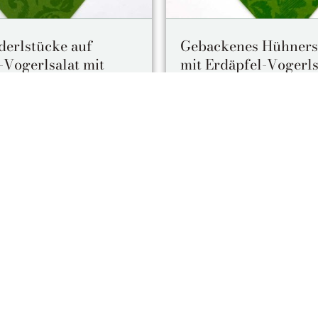
erlstücke auf
Gebackenes Hühners
-Vogerlsalat mit
mit Erdäpfel-Vogerls
hem Kürbiskernöl
Die Alternative zum Schweins
peisenklassiker – geht auch
Kalbsschnitzerl – etwas leich
r Jause
gut
,
,
,
Gluten (A)
Milch (G)
Sellerie (L)
,
,
Allergene:
Ei (C)
Gluten (A)
Milch (G)
(O)
18,80
€
15,80
€
Alles Preise inkl. USt. | Abholun
Bezahlung bei Abholun
ise inkl. USt. | Abholung im Lokal
Bezahlung bei Abholung
Details ansehen
Details ansehen
Alternative:
IN DEN WAREN
IN DEN WARENKORB