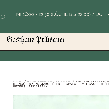
MI 16:00 - 22:30 (KÜCHE BIS 22:00) / DO, 
START
/
HAUPTSPEISEN
/
SCHWEIN
/ NIEDERÖSTERREICH
BEINSCHINKEN, MARCHFELDER SPARGEL MIT SAUCE HOL
PETERSILERDÄPFELN