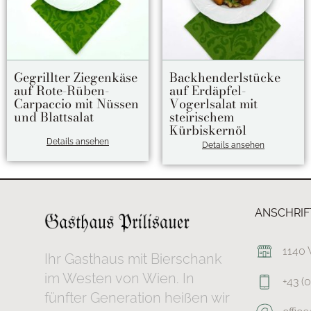
Gegrillter Ziegenkäse
Backhenderlstücke
auf Rote-Rüben-
auf Erdäpfel-
Carpaccio mit Nüssen
Vogerlsalat mit
und Blattsalat
steirischem
Kürbiskernöl
Details ansehen
Details ansehen
ANSCHRIF
1140 
Ihr Gasthaus mit Bierschank
im Westen von Wien. In
+43 (
fünfter Generation heißen wir