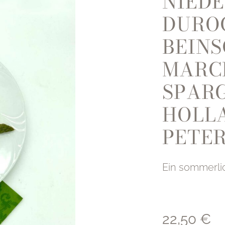
NIED
DURO
BEINS
MARC
SPARG
HOLL
PETE
Ein sommerli
22,50
€