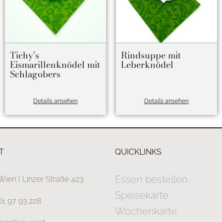
Tichy’s
Rindsuppe mit
Eismarillenknödel mit
Leberknödel
Schlagobers
Details ansehen
Details ansehen
T
QUICKLINKS
Essen bestellen
Wien | Linzer Straße 423
Speisekarte
0)1 97 93 228
Wochenkarte