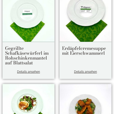
Gegrillte
Erdäpfelcremesuppe
Schafkäsewürferl im
mit Eierschwammerl
Rohschinkenmantel
auf Blattsalat
Details ansehen
Details ansehen