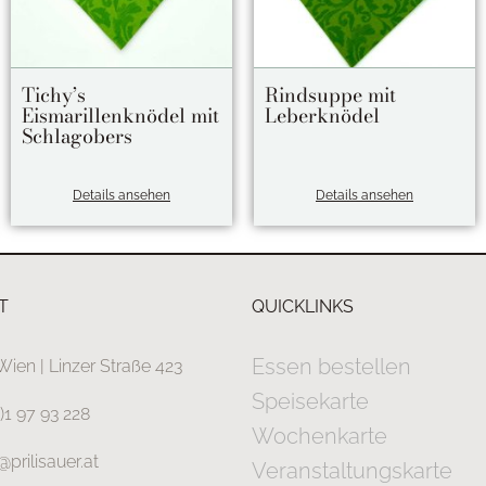
Tichy’s
Rindsuppe mit
Eismarillenknödel mit
Leberknödel
Schlagobers
Details ansehen
Details ansehen
T
QUICKLINKS
Essen bestellen
Wien | Linzer Straße 423
Speisekarte
0)1 97 93 228
Wochenkarte
@prilisauer.at
Veranstaltungskarte