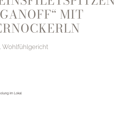
INSFILETSPITZEN
GANOFF“ MIT
ERNOCKERLN
r, Wohlfühlgericht
bholung im Lokal