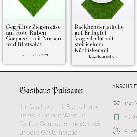
Gegrillter Ziegenkäse
Backhenderlstücke
auf Rote-Rüben-
auf Erdäpfel-
Carpaccio mit Nüssen
Vogerlsalat mit
und Blattsalat
steirischem
Kürbiskernöl
Details ansehen
Details ansehen
ANSCHRIF
1140 
Ihr Gasthaus mit Bierschank
im Westen von Wien. In
+43 (
fünfter Generation heißen wir
office
unsere Gäste herzlich